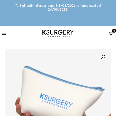
Tutti gli ordini effettuati dopo il
4/08/2026
verranno evasi dal
24/08/2026
.
0
Riproduci